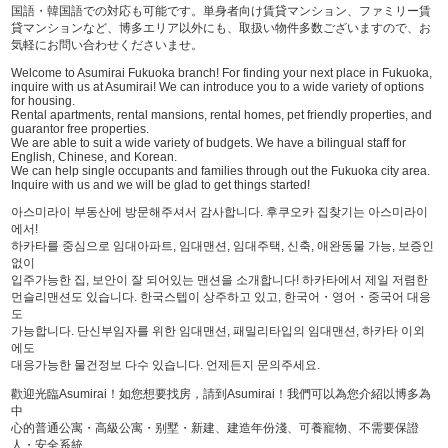
国語・韓国語での対応も可能です。単身者向け賃貸マンション、ファミリー賃
貸マンションなど、博多エリア以外にも、取扱い物件多数ございますので、お
気軽にお問い合わせくださいませ。
Welcome to Asumirai Fukuoka branch! For finding your next place in Fukuoka,
inquire with us at Asumirai! We can introduce you to a wide variety of options
for housing.
Rental apartments, rental mansions, rental homes, pet friendly properties, and
guarantor free properties.
We are able to suit a wide variety of budgets. We have a bilingual staff for
English, Chinese, and Korean.
We can help single occupants and families through out the Fukuoka city area.
Inquire with us and we will be glad to get things started!
아스미라이 부동산에 방문해주셔서 감사합니다. 후쿠오카 집찾기는 아스미라이
에서!
하카타를 중심으로 임대아파트, 임대맨션, 임대주택, 신축, 애완동물 가능, 보증인
없이
입주가능한 집, 보안이 잘 되어있는 맨션을 소개합니다! 하카타에서 제일 저렴한
먼슬리맨션도 있습니다. 한국스텝이 상주하고 있고, 한국어・영어・중국어 대응
도
가능합니다. 단신부임자를 위한 임대맨션, 패밀리타입의 임대맨션, 하카타 이외
에도
대응가능한 물건정보 다수 있습니다. 언제든지 문의주세요.
歡迎光臨Asumirai！如您想要找房，請到Asumirai！我們可以為您介紹以博多為
中
心的普通公寓・高級公寓・别墅・新建、建造年份淺、可養寵物、不需要保證
人・安全系統