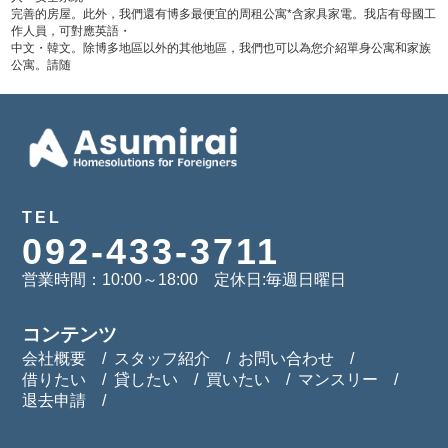
完善的房屋。此外，我們還有博多最便宜的周租公寓*含家具家電。我店有母國工
作人員，可對應英語・
中文・韓文。除博多地區以外的其他地區，我們也可以為您介紹單身公寓和家族
公寓。請随
TEL
092-433-3711
営業時間：10:00～18:00 定休日:毎週日曜日
コンテンツ
会社概要
スタッフ紹介
お問い合わせ
借りたい
貸したい
買いたい
マンスリー
退去申請