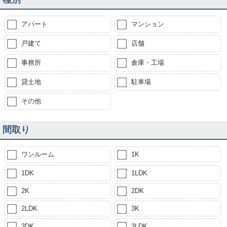
アパート
マンション
戸建て
店舗
事務所
倉庫・工場
貸土地
駐車場
その他
間取り
ワンルーム
1K
1DK
1LDK
2K
2DK
2LDK
3K
3DK
3LDK