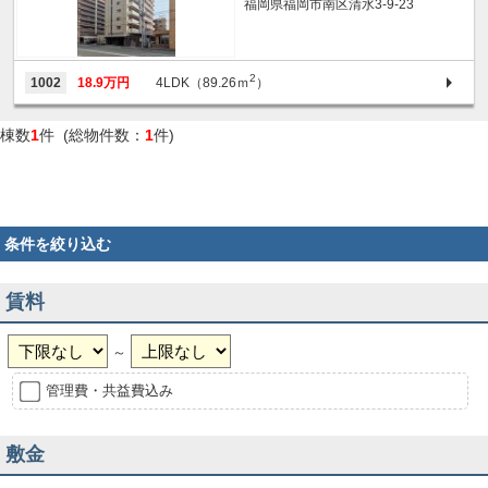
福岡県福岡市南区清水3-9-23
2
1002
18.9万円
4LDK（89.26ｍ
）
棟数
1
件 (総物件数：
1
件)
条件を絞り込む
賃料
～
管理費・共益費込み
敷金