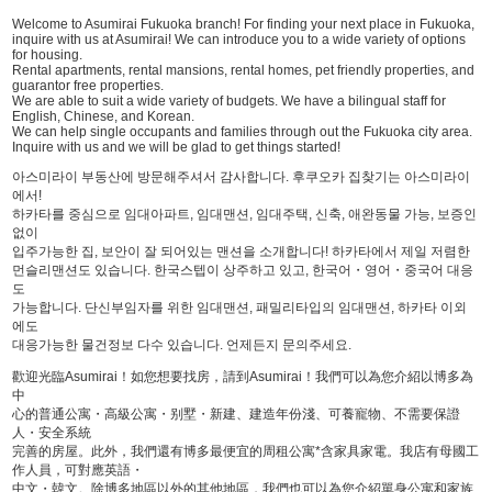
Welcome to Asumirai Fukuoka branch! For finding your next place in Fukuoka,
inquire with us at Asumirai! We can introduce you to a wide variety of options
for housing.
Rental apartments, rental mansions, rental homes, pet friendly properties, and
guarantor free properties.
We are able to suit a wide variety of budgets. We have a bilingual staff for
English, Chinese, and Korean.
We can help single occupants and families through out the Fukuoka city area.
Inquire with us and we will be glad to get things started!
아스미라이 부동산에 방문해주셔서 감사합니다. 후쿠오카 집찾기는 아스미라이
에서!
하카타를 중심으로 임대아파트, 임대맨션, 임대주택, 신축, 애완동물 가능, 보증인
없이
입주가능한 집, 보안이 잘 되어있는 맨션을 소개합니다! 하카타에서 제일 저렴한
먼슬리맨션도 있습니다. 한국스텝이 상주하고 있고, 한국어・영어・중국어 대응
도
가능합니다. 단신부임자를 위한 임대맨션, 패밀리타입의 임대맨션, 하카타 이외
에도
대응가능한 물건정보 다수 있습니다. 언제든지 문의주세요.
歡迎光臨Asumirai！如您想要找房，請到Asumirai！我們可以為您介紹以博多為
中
心的普通公寓・高級公寓・别墅・新建、建造年份淺、可養寵物、不需要保證
人・安全系統
完善的房屋。此外，我們還有博多最便宜的周租公寓*含家具家電。我店有母國工
作人員，可對應英語・
中文・韓文。除博多地區以外的其他地區，我們也可以為您介紹單身公寓和家族