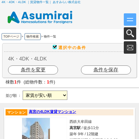
4K・4DK・4LDK ｜賃貸物件一覧｜ あすみらい株式会社
TOPページ
>
物件検索
>
物件一覧
選択中の条件
4K・4DK・4LDK
条件を変更
条件を保存
棟数
1
件 (総物件数：
1
件)
並び順 ：
高宮の4LDK賃貸マンション
マンション
西鉄大牟田線
高宮駅
/ 徒歩11分
築年 9年 / 12階建