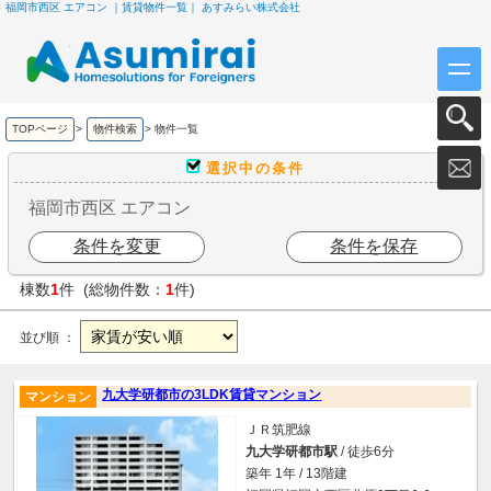
福岡市西区 エアコン ｜賃貸物件一覧｜ あすみらい株式会社
TOPページ
>
物件検索
>
物件一覧
選択中の条件
福岡市西区 エアコン
条件を変更
条件を保存
棟数
1
件 (総物件数：
1
件)
並び順 ：
九大学研都市の3LDK賃貸マンション
マンション
ＪＲ筑肥線
九大学研都市駅
/ 徒歩6分
築年 1年 / 13階建