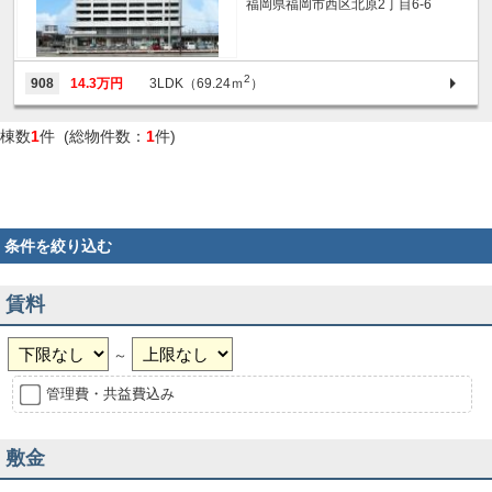
福岡県福岡市西区北原2丁目6-6
2
908
14.3万円
3LDK（69.24ｍ
）
棟数
1
件 (総物件数：
1
件)
条件を絞り込む
賃料
～
管理費・共益費込み
敷金