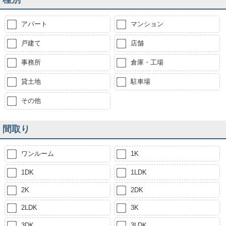
アパート
マンション
戸建て
店舗
事務所
倉庫・工場
貸土地
駐車場
その他
間取り
ワンルーム
1K
1DK
1LDK
2K
2DK
2LDK
3K
3DK
3LDK