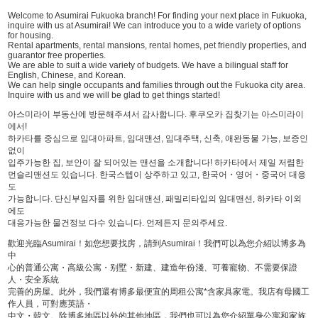
Welcome to Asumirai Fukuoka branch! For finding your next place in Fukuoka,
inquire with us at Asumirai! We can introduce you to a wide variety of options
for housing.
Rental apartments, rental mansions, rental homes, pet friendly properties, and
guarantor free properties.
We are able to suit a wide variety of budgets. We have a bilingual staff for
English, Chinese, and Korean.
We can help single occupants and families through out the Fukuoka city area.
Inquire with us and we will be glad to get things started!
아스미라이 부동산에 방문해주셔서 감사합니다. 후쿠오카 집찾기는 아스미라이
에서!
하카타를 중심으로 임대아파트, 임대맨션, 임대주택, 신축, 애완동물 가능, 보증인
없이
입주가능한 집, 보안이 잘 되어있는 맨션을 소개합니다! 하카타에서 제일 저렴한
먼슬리맨션도 있습니다. 한국스텝이 상주하고 있고, 한국어・영어・중국어 대응
도
가능합니다. 단신부임자를 위한 임대맨션, 패밀리타입의 임대맨션, 하카타 이외
에도
대응가능한 물건정보 다수 있습니다. 언제든지 문의주세요.
歡迎光臨Asumirai！如您想要找房，請到Asumirai！我們可以為您介紹以博多為
中
心的普通公寓・高級公寓・别墅・新建、建造年份淺、可養寵物、不需要保證
人・安全系統
完善的房屋。此外，我們還有博多最便宜的周租公寓*含家具家電。我店有母國工
作人員，可對應英語・
中文・韓文。除博多地區以外的其他地區，我們也可以為您介紹單身公寓和家族