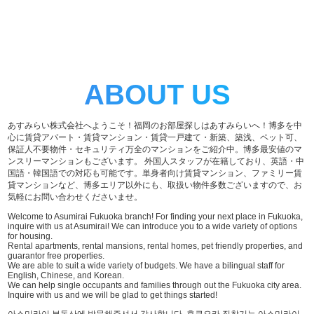
ABOUT US
あすみらい株式会社へようこそ！福岡のお部屋探しはあすみらいへ！博多を中
心に賃貸アパート・賃貸マンション・賃貸一戸建て・新築、築浅、ペット可、
保証人不要物件・セキュリティ万全のマンションをご紹介中。博多最安値のマ
ンスリーマンションもございます。 外国人スタッフが在籍しており、英語・中
国語・韓国語での対応も可能です。単身者向け賃貸マンション、ファミリー賃
貸マンションなど、博多エリア以外にも、取扱い物件多数ございますので、お
気軽にお問い合わせくださいませ。
Welcome to Asumirai Fukuoka branch! For finding your next place in Fukuoka,
inquire with us at Asumirai! We can introduce you to a wide variety of options
for housing.
Rental apartments, rental mansions, rental homes, pet friendly properties, and
guarantor free properties.
We are able to suit a wide variety of budgets. We have a bilingual staff for
English, Chinese, and Korean.
We can help single occupants and families through out the Fukuoka city area.
Inquire with us and we will be glad to get things started!