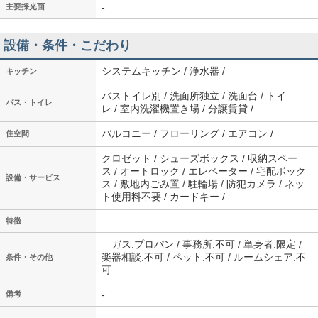
-
主要採光面
設備・条件・こだわり
システムキッチン / 浄水器 /
キッチン
バストイレ別 / 洗面所独立 / 洗面台 / トイ
バス・トイレ
レ / 室内洗濯機置き場 / 分譲賃貸 /
バルコニー / フローリング / エアコン /
住空間
クロゼット / シューズボックス / 収納スペー
ス / オートロック / エレベーター / 宅配ボック
設備・サービス
ス / 敷地内ごみ置 / 駐輪場 / 防犯カメラ / ネッ
ト使用料不要 / カードキー /
特徴
ガス:プロパン / 事務所:不可 / 単身者:限定 /
楽器相談:不可 / ペット:不可 / ルームシェア:不
条件・その他
可
-
備考