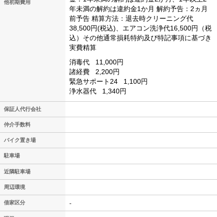
他初期費用
年未満の解約は違約金1か月
解約予告：2ヵ月
前予告
精算方法：退去時クリーニング代
38,500円(税込)、エアコン洗浄代16,500円（税
込）その他通常損耗特約及び特記事項に基づき
実費精算
消毒代
11,000円
諸経費
2,200円
緊急サポート24
1,100円
浄水器代
1,340円
保証人代行会社
仲介手数料
バイク置き場
駐車場
近隣駐車場
周辺環境
-
借家区分