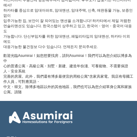
아스미라이 부동산에 방문해주셔서 감사합니다. 후쿠오카 집찾기는 아스미라이
에서!
하카타를 중심으로 임대아파트, 임대맨션, 임대주택, 신축, 애완동물 가능, 보증인
없이
입주가능한 집, 보안이 잘 되어있는 맨션을 소개합니다! 하카타에서 제일 저렴한
먼슬리맨션도 있습니다. 한국스텝이 상주하고 있고, 한국어・영어・중국어 대응
도
가능합니다. 단신부임자를 위한 임대맨션, 패밀리타입의 임대맨션, 하카타 이외
에도
대응가능한 물건정보 다수 있습니다. 언제든지 문의주세요.
歡迎光臨Asumirai！如您想要找房，請到Asumirai！我們可以為您介紹以博多為
中
心的普通公寓・高級公寓・别墅・新建、建造年份淺、可養寵物、不需要保證
人・安全系統
完善的房屋。此外，我們還有博多最便宜的周租公寓*含家具家電。我店有母國工
作人員，可對應英語・
中文・韓文。除博多地區以外的其他地區，我們也可以為您介紹單身公寓和家族
公寓。請随