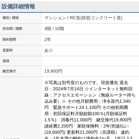
設備詳細情報
マンション / RC造(鉄筋コンクリート造)
種別 / 構造
4階 / 10階
所在階 / 階数
2年
契約期間
あり
更新料
損保
19,800円
鍵交換代
※写真は別号室のものです。現状優先
退去
日：2024年7月14日
☆インターネット無料回
線：アクセスエモーション（無線ルーター持ち
込み要）☆
その他月額費用：浄水器代1,340
円 緊急サポート24 1,100円
その他初期費
用：初回保証料月額総額100％(月額保証料
1.5％) 消毒代11,000円 鍵交換代19,800円
諸経費2,200円 家財保険料：2年/別途払い
(18,000円)
更新料21,000円（非課税）
違約
金：1年未満の解約は違約金2か月、1年以上2