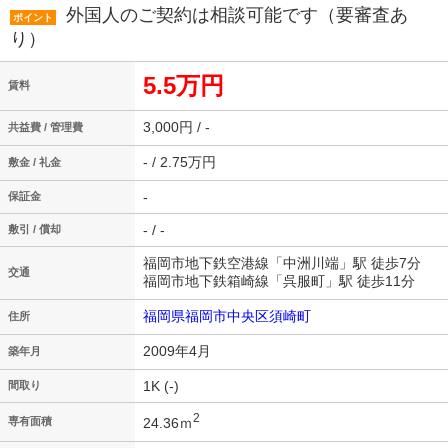
外国人のご契約は相談可能です（要審査あ
ポイント
り）
5.5万円
賃料
3,000円 / -
共益費 / 管理費
- / 2.75万円
敷金 / 礼金
-
保証金
- / -
敷引 / 償却
福岡市地下鉄空港線「中洲川端」駅 徒歩7分
交通
福岡市地下鉄箱崎線「呉服町」駅 徒歩11分
福岡県福岡市中央区須崎町
住所
2009年4月
築年月
1K (-)
間取り
2
24.36ｍ
専有面積