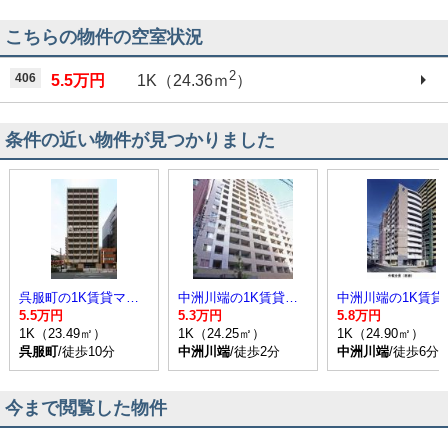
こちらの物件の空室状況
2
406
5.5万円
1K（24.36ｍ
）
条件の近い物件が見つかりました
呉服町の1K賃貸マンション
中洲川端の1K賃貸マンション
中洲川端
5.5万円
5.3万円
5.8万円
1K（23.49㎡）
1K（24.25㎡）
1K（24.90㎡）
呉服町
/徒歩10分
中洲川端
/徒歩2分
中洲川端
/徒歩6分
今まで閲覧した物件