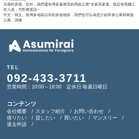
完善的房屋。此外，我們還有博多最便宜的周租公寓*含家具家電。我店有母國工
作人員，可對應英語・
中文・韓文。除博多地區以外的其他地區，我們也可以為您介紹單身公寓和家族
公寓。請随
TEL
092-433-3711
営業時間：10:00～18:00 定休日:毎週日曜日
コンテンツ
会社概要
スタッフ紹介
お問い合わせ
借りたい
貸したい
買いたい
マンスリー
退去申請