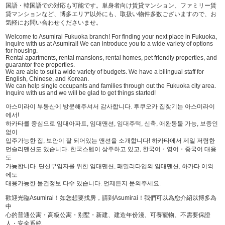
国語・韓国語での対応も可能です。単身者向け賃貸マンション、ファミリー賃
貸マンションなど、博多エリア以外にも、取扱い物件多数ございますので、お
気軽にお問い合わせくださいませ。
Welcome to Asumirai Fukuoka branch! For finding your next place in Fukuoka,
inquire with us at Asumirai! We can introduce you to a wide variety of options
for housing.
Rental apartments, rental mansions, rental homes, pet friendly properties, and
guarantor free properties.
We are able to suit a wide variety of budgets. We have a bilingual staff for
English, Chinese, and Korean.
We can help single occupants and families through out the Fukuoka city area.
Inquire with us and we will be glad to get things started!
아스미라이 부동산에 방문해주셔서 감사합니다. 후쿠오카 집찾기는 아스미라이
에서!
하카타를 중심으로 임대아파트, 임대맨션, 임대주택, 신축, 애완동물 가능, 보증인
없이
입주가능한 집, 보안이 잘 되어있는 맨션을 소개합니다! 하카타에서 제일 저렴한
먼슬리맨션도 있습니다. 한국스텝이 상주하고 있고, 한국어・영어・중국어 대응
도
가능합니다. 단신부임자를 위한 임대맨션, 패밀리타입의 임대맨션, 하카타 이외
에도
대응가능한 물건정보 다수 있습니다. 언제든지 문의주세요.
歡迎光臨Asumirai！如您想要找房，請到Asumirai！我們可以為您介紹以博多為
中
心的普通公寓・高級公寓・别墅・新建、建造年份淺、可養寵物、不需要保證
人・安全系統