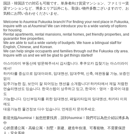
国語・韓国語での対応も可能です。単身者向け賃貸マンション、ファミリー賃
貸マンションなど、博多エリア以外にも、取扱い物件多数ございますので、お
気軽にお問い合わせくださいませ。
Welcome to Asumirai Fukuoka branch! For finding your next place in Fukuoka,
inquire with us at Asumirai! We can introduce you to a wide variety of options
for housing.
Rental apartments, rental mansions, rental homes, pet friendly properties, and
guarantor free properties.
We are able to suit a wide variety of budgets. We have a bilingual staff for
English, Chinese, and Korean.
We can help single occupants and families through out the Fukuoka city area.
Inquire with us and we will be glad to get things started!
아스미라이 부동산에 방문해주셔서 감사합니다. 후쿠오카 집찾기는 아스미라이
에서!
하카타를 중심으로 임대아파트, 임대맨션, 임대주택, 신축, 애완동물 가능, 보증인
없이
입주가능한 집, 보안이 잘 되어있는 맨션을 소개합니다! 하카타에서 제일 저렴한
먼슬리맨션도 있습니다. 한국스텝이 상주하고 있고, 한국어・영어・중국어 대응
도
가능합니다. 단신부임자를 위한 임대맨션, 패밀리타입의 임대맨션, 하카타 이외
에도
대응가능한 물건정보 다수 있습니다. 언제든지 문의주세요.
歡迎光臨Asumirai！如您想要找房，請到Asumirai！我們可以為您介紹以博多為
中
心的普通公寓・高級公寓・别墅・新建、建造年份淺、可養寵物、不需要保證
人・安全系統