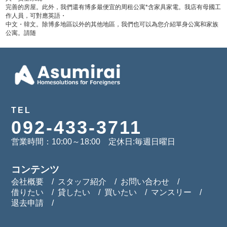
完善的房屋。此外，我們還有博多最便宜的周租公寓*含家具家電。我店有母國工
作人員，可對應英語・
中文・韓文。除博多地區以外的其他地區，我們也可以為您介紹單身公寓和家族
公寓。請随
TEL
092-433-3711
営業時間：10:00～18:00 定休日:毎週日曜日
コンテンツ
会社概要
スタッフ紹介
お問い合わせ
借りたい
貸したい
買いたい
マンスリー
退去申請