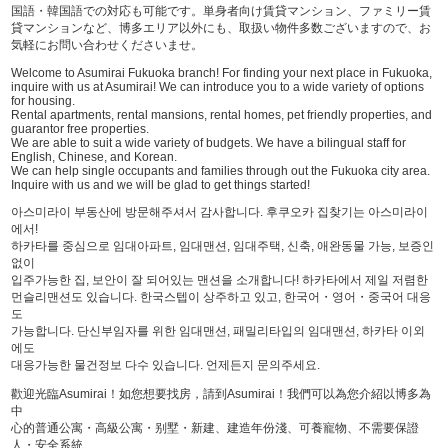
国語・韓国語での対応も可能です。単身者向け賃貸マンション、ファミリー賃
貸マンションなど、博多エリア以外にも、取扱い物件多数ございますので、お
気軽にお問い合わせくださいませ。
Welcome to Asumirai Fukuoka branch! For finding your next place in Fukuoka,
inquire with us at Asumirai! We can introduce you to a wide variety of options
for housing.
Rental apartments, rental mansions, rental homes, pet friendly properties, and
guarantor free properties.
We are able to suit a wide variety of budgets. We have a bilingual staff for
English, Chinese, and Korean.
We can help single occupants and families through out the Fukuoka city area.
Inquire with us and we will be glad to get things started!
아스미라이 부동산에 방문해주셔서 감사합니다. 후쿠오카 집찾기는 아스미라이
에서!
하카타를 중심으로 임대아파트, 임대맨션, 임대주택, 신축, 애완동물 가능, 보증인
없이
입주가능한 집, 보안이 잘 되어있는 맨션을 소개합니다! 하카타에서 제일 저렴한
먼슬리맨션도 있습니다. 한국스텝이 상주하고 있고, 한국어・영어・중국어 대응
도
가능합니다. 단신부임자를 위한 임대맨션, 패밀리타입의 임대맨션, 하카타 이외
에도
대응가능한 물건정보 다수 있습니다. 언제든지 문의주세요.
歡迎光臨Asumirai！如您想要找房，請到Asumirai！我們可以為您介紹以博多為
中
心的普通公寓・高級公寓・别墅・新建、建造年份淺、可養寵物、不需要保證
人・安全系統