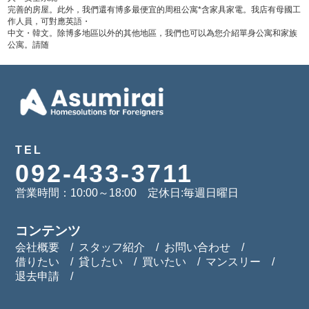
完善的房屋。此外，我們還有博多最便宜的周租公寓*含家具家電。我店有母國工
作人員，可對應英語・
中文・韓文。除博多地區以外的其他地區，我們也可以為您介紹單身公寓和家族
公寓。請随
TEL
092-433-3711
営業時間：10:00～18:00 定休日:毎週日曜日
コンテンツ
会社概要
スタッフ紹介
お問い合わせ
借りたい
貸したい
買いたい
マンスリー
退去申請