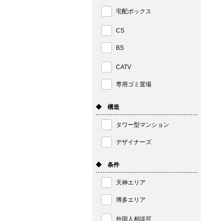
宅配ボックス
CS
BS
CATV
専用ゴミ置場
◆ 構造
タワー型マンション
デザイナーズ
◆ 条件
天神エリア
博多エリア
外国人相談可