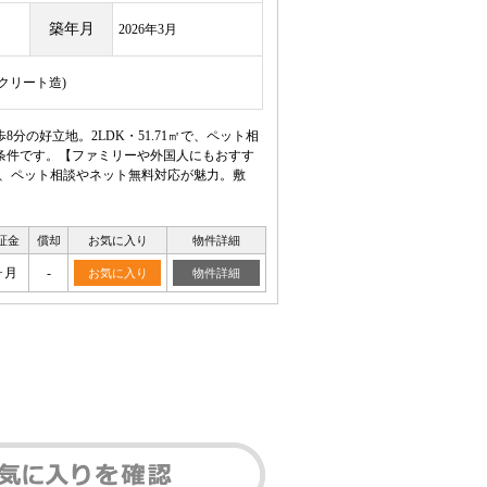
築年月
2026年3月
ンクリート造)
分の好立地。2LDK・51.71㎡で、ペット相
条件です。【ファミリーや外国人にもおすす
1㎡で、ペット相談やネット無料対応が魅力。敷
証金
償却
お気に入り
物件詳細
ヶ月
-
お気に入り
物件詳細