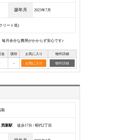
築年月
2023年7月
ンクリート造)
、毎月余分な費用がかからず安心です♪
証金
償却
お気に入り
物件詳細
-
-
お気に入り
物件詳細
高取
線
西新駅
徒歩17分 / 昭代2丁目