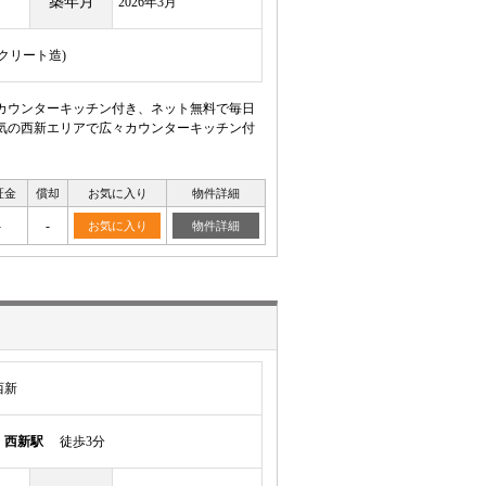
築年月
2026年3月
ンクリート造)
々カウンターキッチン付き、ネット無料で毎日
人気の西新エリアで広々カウンターキッチン付
証金
償却
お気に入り
物件詳細
-
-
お気に入り
物件詳細
西新
線
西新駅
徒歩3分