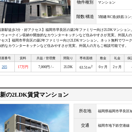
物件種別
マンション
階数/構造
5階建/RC造(鉄筋コ
西新駅徒歩3分・好アクセス】福岡市早良区の築2年ファミリー向け2LDKマンショ
々ウォークイン収納や開放的なカウンターキッチンなど住みやすさが充実。外国人の
クセス】福岡市早良区の築2年ファミリー向け2LDKマンション。ネット無料でワー
放的なカウンターキッチンなど住みやすさが充実。外国人の方もご相談可能です。
部屋番号
賃料
共益 / 管理費
間取り
専有面積
敷金
礼金
保
2
205
17万円
7,000円 / -
2LDK
0ヶ月
2ヶ月
63.51ｍ
新の2LDK賃貸マンション
所在地
福岡県福岡市早良区
交通
福岡市地下鉄空港