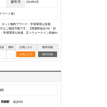
築年月
2024年9月
ンクリート造)
ン。ネット無料でワーク・学習環境も快適。
方もご相談可能です。【西新駅徒歩3分・好
ク・学習環境も快適。広々ウォークイン収納や
証金
償却
お気に入り
物件詳細
-
-
お気に入り
物件詳細
城西
線
西新駅
徒歩8分