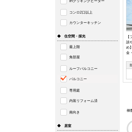
IHクッキングヒーター
コンロ2口以上
カウンターキッチン
◆ 住空間・採光
【
談
最上階
め
金
角部屋
ルーフバルコニー
バルコニー
専用庭
内装リフォーム済
棟
南向き
◆ 居室