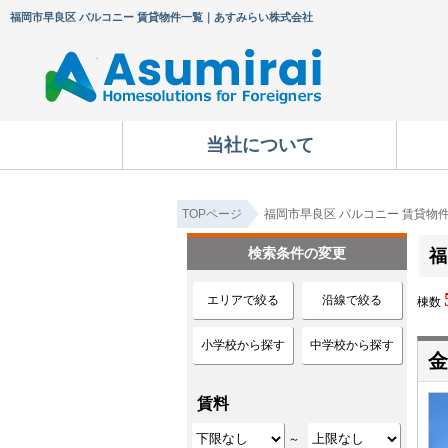
福岡市早良区 バルコニー 賃貸物件一覧｜あすみらい株式会社
当社について
TOPページ
福岡市早良区 バルコニー 賃貸物
検索条件の変更
福
エリアで絞る
沿線で絞る
棟数
小学校から探す
中学校から探す
金
賃料
～