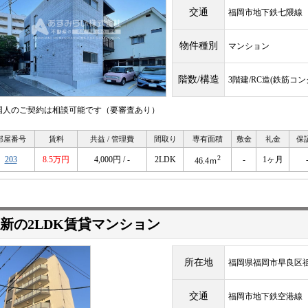
交通
福岡市地下鉄七隈
物件種別
マンション
階数/構造
3階建/RC造(鉄筋コ
国人のご契約は相談可能です（要審査あり）
部屋番号
賃料
共益 / 管理費
間取り
専有面積
敷金
礼金
保
2
203
8.5万円
4,000円 / -
2LDK
-
1ヶ月
46.4ｍ
新の2LDK賃貸マンション
所在地
福岡県福岡市早良区祖
交通
福岡市地下鉄空港