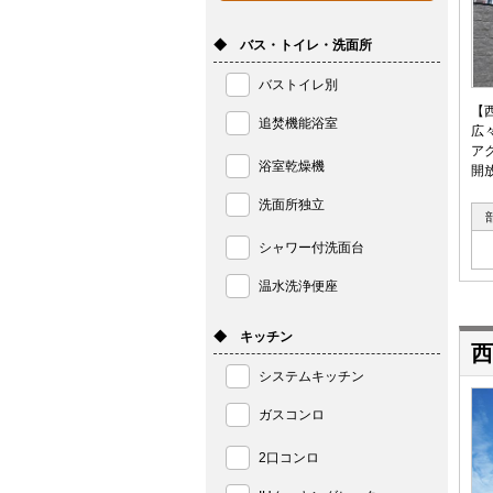
◆ バス・トイレ・洗面所
バストイレ別
【
追焚機能浴室
広
ア
浴室乾燥機
開
洗面所独立
シャワー付洗面台
温水洗浄便座
◆ キッチン
西
システムキッチン
ガスコンロ
2口コンロ