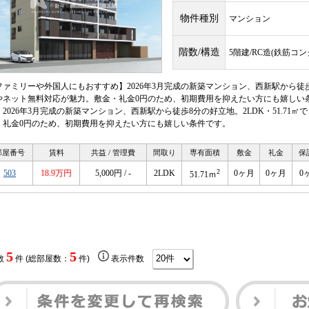
物件種別
マンション
階数/構造
5階建/RC造(鉄筋コ
ファミリーや外国人にもおすすめ】2026年3月完成の新築マンション、西新駅から徒歩8
やネット無料対応が魅力。敷金・礼金0円のため、初期費用を抑えたい方にも嬉しい
】2026年3月完成の新築マンション、西新駅から徒歩8分の好立地。2LDK・51.7
・礼金0円のため、初期費用を抑えたい方にも嬉しい条件です。
部屋番号
賃料
共益 / 管理費
間取り
専有面積
敷金
礼金
保
2
503
18.9万円
5,000円 / -
2LDK
0ヶ月
0ヶ月
0
51.71ｍ
5
5
数
件 (総部屋数：
件)
表示件数