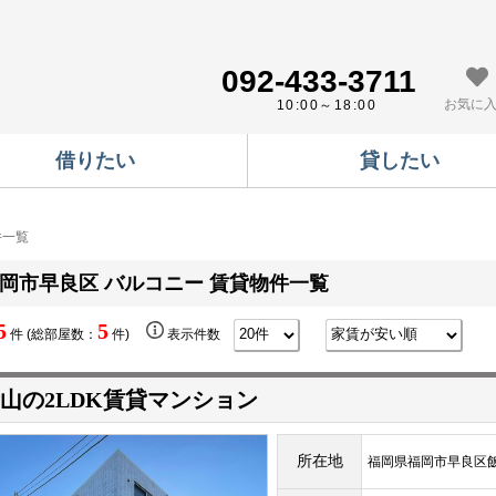
092-433-3711
お気に
10:00～18:00
借りたい
貸したい
件一覧
岡市早良区 バルコニー 賃貸物件一覧
5
5
件 (総部屋数：
件)
表示件数
山の2LDK賃貸マンション
所在地
福岡県福岡市早良区飯