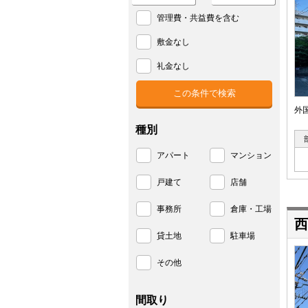
管理費・共益費を含む
敷金なし
礼金なし
外
種別
アパート
マンション
戸建て
店舗
事務所
倉庫・工場
西
貸土地
駐車場
その他
間取り