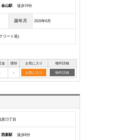
線
金山駅
徒歩19分
築年月
2020年8月
ンクリート造)
証金
償却
お気に入り
物件詳細
-
-
お気に入り
物件詳細
原15丁目
線
西新駅
徒歩8分