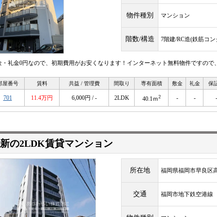
物件種別
マンション
階数/構造
7階建/RC造(鉄筋コ
金・礼金0円なので、初期費用がお安くなります！インターネット無料物件ですので
部屋番号
賃料
共益 / 管理費
間取り
専有面積
敷金
礼金
保
2
701
11.4万円
6,000円 / -
2LDK
-
-
40.1ｍ
新の2LDK賃貸マンション
所在地
福岡県福岡市早良区
交通
福岡市地下鉄空港