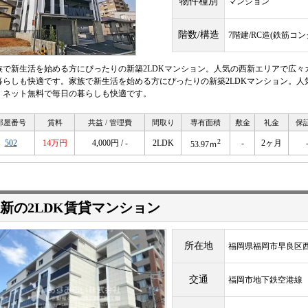
物件種別
マンション
階数/構造
7階建/RC造(鉄筋コ
族で新生活を始める方にぴったりの新築2LDKマンション。人気の西新エリアで広
暮らしも快適です。家族で新生活を始める方にぴったりの新築2LDKマンション。
、ネット無料で毎日の暮らしも快適です。
部屋番号
賃料
共益 / 管理費
間取り
専有面積
敷金
礼金
保
2
502
14万円
4,000円 / -
2LDK
-
2ヶ月
53.97ｍ
新の2LDK賃貸マンション
所在地
福岡県福岡市早良区
交通
福岡市地下鉄空港