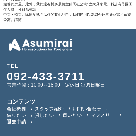
完善的房屋。此外，我們還有博多最便宜的周租公寓*含家具家電。我店有母國工
作人員，可對應英語・
中文・韓文。除博多地區以外的其他地區，我們也可以為您介紹單身公寓和家族
公寓。請随
TEL
092-433-3711
営業時間：10:00～18:00 定休日:毎週日曜日
コンテンツ
会社概要
スタッフ紹介
お問い合わせ
借りたい
貸したい
買いたい
マンスリー
退去申請