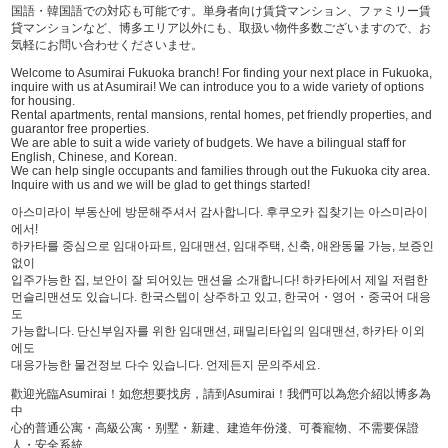
国語・韓国語での対応も可能です。単身者向け賃貸マンション、ファミリー賃
貸マンションなど、博多エリア以外にも、取扱い物件多数ございますので、お
気軽にお問い合わせくださいませ。
Welcome to Asumirai Fukuoka branch! For finding your next place in Fukuoka,
inquire with us at Asumirai! We can introduce you to a wide variety of options
for housing.
Rental apartments, rental mansions, rental homes, pet friendly properties, and
guarantor free properties.
We are able to suit a wide variety of budgets. We have a bilingual staff for
English, Chinese, and Korean.
We can help single occupants and families through out the Fukuoka city area.
Inquire with us and we will be glad to get things started!
아스미라이 부동산에 방문해주셔서 감사합니다. 후쿠오카 집찾기는 아스미라이
에서!
하카타를 중심으로 임대아파트, 임대맨션, 임대주택, 신축, 애완동물 가능, 보증인
없이
입주가능한 집, 보안이 잘 되어있는 맨션을 소개합니다! 하카타에서 제일 저렴한
먼슬리맨션도 있습니다. 한국스텝이 상주하고 있고, 한국어・영어・중국어 대응
도
가능합니다. 단신부임자를 위한 임대맨션, 패밀리타입의 임대맨션, 하카타 이외
에도
대응가능한 물건정보 다수 있습니다. 언제든지 문의주세요.
歡迎光臨Asumirai！如您想要找房，請到Asumirai！我們可以為您介紹以博多為
中
心的普通公寓・高級公寓・别墅・新建、建造年份淺、可養寵物、不需要保證
人・安全系統