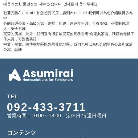
대응가능한 물건정보 다수 있습니다. 언제든지 문의주세요.
歡迎光臨Asumirai！如您想要找房，請到Asumirai！我們可以為您介紹以博多為
中
心的普通公寓・高級公寓・别墅・新建、建造年份淺、可養寵物、不需要保證
人・安全系統
完善的房屋。此外，我們還有博多最便宜的周租公寓*含家具家電。我店有母國工
作人員，可對應英語・
中文・韓文。除博多地區以外的其他地區，我們也可以為您介紹單身公寓和家族
公寓。請随
TEL
092-433-3711
営業時間：10:00～18:00 定休日:毎週日曜日
コンテンツ