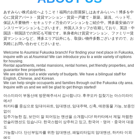
あすみらい株式会社へようこそ！福岡のお部屋探しはあすみらいへ！博多を中
心に賃貸アパート・賃貸マンション・賃貸一戸建て・新築、築浅、ペット可、
保証人不要物件・セキュリティ万全のマンションをご紹介中。博多最安値のマ
ンスリーマンションもございます。 外国人スタッフが在籍しており、英語・中
国語・韓国語での対応も可能です。単身者向け賃貸マンション、ファミリー賃
貸マンションなど、博多エリア以外にも、取扱い物件多数ございますので、お
気軽にお問い合わせくださいませ。
Welcome to Asumirai Fukuoka branch! For finding your next place in Fukuoka,
inquire with us at Asumirai! We can introduce you to a wide variety of options
for housing.
Rental apartments, rental mansions, rental homes, pet friendly properties, and
guarantor free properties.
We are able to suit a wide variety of budgets. We have a bilingual staff for
English, Chinese, and Korean.
We can help single occupants and families through out the Fukuoka city area.
Inquire with us and we will be glad to get things started!
아스미라이 부동산에 방문해주셔서 감사합니다. 후쿠오카 집찾기는 아스미라이
에서!
하카타를 중심으로 임대아파트, 임대맨션, 임대주택, 신축, 애완동물 가능, 보증인
없이
입주가능한 집, 보안이 잘 되어있는 맨션을 소개합니다! 하카타에서 제일 저렴한
먼슬리맨션도 있습니다. 한국스텝이 상주하고 있고, 한국어・영어・중국어 대응
도
가능합니다. 단신부임자를 위한 임대맨션, 패밀리타입의 임대맨션, 하카타 이외
에도