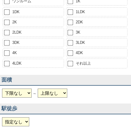
ワンルーム
1K
1DK
1LDK
2K
2DK
2LDK
3K
3DK
3LDK
4K
4DK
4LDK
それ以上
面積
～
駅徒歩