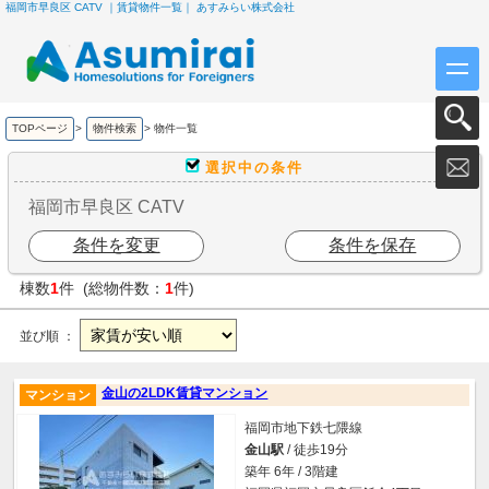
福岡市早良区 CATV ｜賃貸物件一覧｜ あすみらい株式会社
TOPページ
>
物件検索
>
物件一覧
選択中の条件
福岡市早良区 CATV
条件を変更
条件を保存
棟数
1
件 (総物件数：
1
件)
並び順 ：
金山の2LDK賃貸マンション
マンション
福岡市地下鉄七隈線
金山駅
/ 徒歩19分
築年 6年 / 3階建