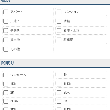
アパート
マンション
戸建て
店舗
事務所
倉庫・工場
貸土地
駐車場
その他
間取り
ワンルーム
1K
1DK
1LDK
2K
2DK
2LDK
3K
3DK
3LDK