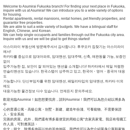
Welcome to Asumirai Fukuoka branch! For finding your next place in Fukuoka,
inquire with us at Asumirai! We can introduce you to a wide variety of options
for housing.
Rental apartments, rental mansions, rental homes, pet friendly properties, and
guarantor free properties.
We are able to suit a wide variety of budgets. We have a bilingual staff for
English, Chinese, and Korean.
We can help single occupants and families through out the Fukuoka city area.
Inquire with us and we will be glad to get things started!
아스미라이 부동산에 방문해주셔서 감사합니다. 후쿠오카 집찾기는 아스미라이
에서!
하카타를 중심으로 임대아파트, 임대맨션, 임대주택, 신축, 애완동물 가능, 보증인
없이
입주가능한 집, 보안이 잘 되어있는 맨션을 소개합니다! 하카타에서 제일 저렴한
먼슬리맨션도 있습니다. 한국스텝이 상주하고 있고, 한국어・영어・중국어 대응
도
가능합니다. 단신부임자를 위한 임대맨션, 패밀리타입의 임대맨션, 하카타 이외
에도
대응가능한 물건정보 다수 있습니다. 언제든지 문의주세요.
歡迎光臨Asumirai！如您想要找房，請到Asumirai！我們可以為您介紹以博多為
中
心的普通公寓・高級公寓・别墅・新建、建造年份淺、可養寵物、不需要保證
人・安全系統
完善的房屋。此外，我們還有博多最便宜的周租公寓*含家具家電。我店有母國工
作人員，可對應英語・
中文・韓文。除博多地區以外的其他地區，我們也可以為您介紹單身公寓和家族