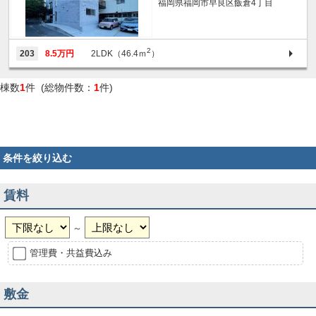
福岡県福岡市早良区飯倉4丁目
2
203
8.5万円
2LDK（46.4ｍ
）
棟数
1
件 (総物件数：
1
件)
条件を絞り込む
賃料
～
管理費・共益費込み
敷金